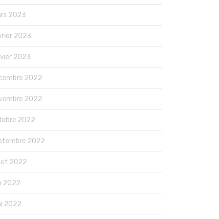
rs 2023
vrier 2023
nvier 2023
cembre 2022
vembre 2022
tobre 2022
ptembre 2022
llet 2022
in 2022
i 2022