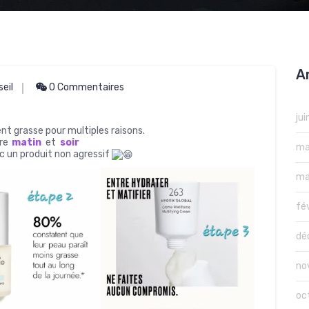
A
eil
0 Commentaires
ju
grasse pour multiples raisons.
ire
matin
et
soir
ma
ec un produit non agressif
ma
fé
dé
no
oc