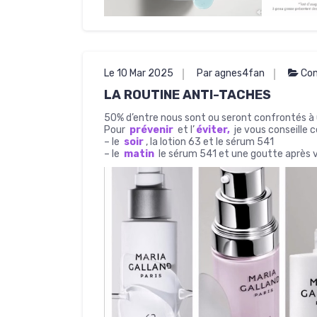
Le 10 Mar 2025
Par agnes4fan
Con
LA ROUTINE ANTI-TACHES
50% d’entre nous sont ou seront confrontés à
Pour
prévenir
et l’
éviter,
je vous conseille c
– le
soir
, la lotion 63 et le sérum 541
– le
matin
le sérum 541 et une goutte après 