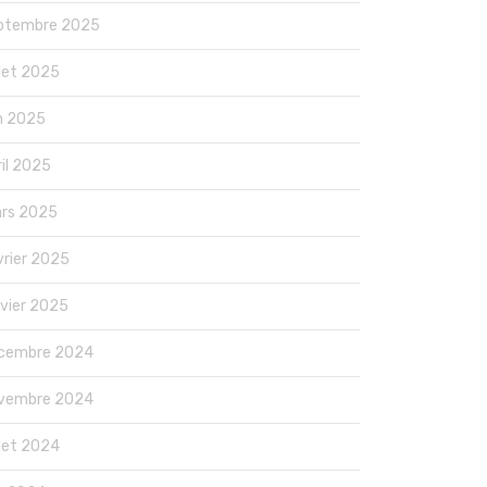
ptembre 2025
llet 2025
in 2025
ril 2025
rs 2025
vrier 2025
nvier 2025
cembre 2024
vembre 2024
llet 2024