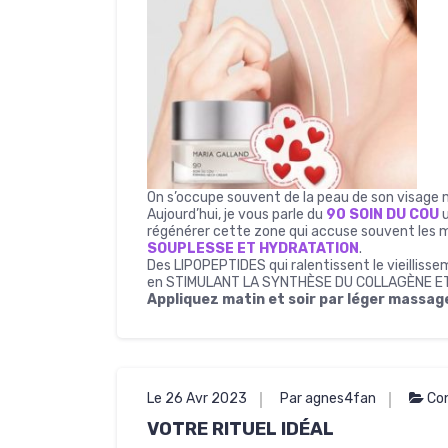
On s’occupe souvent de la peau de son visage m
Aujourd’hui, je vous parle du
90 SOIN DU COU
régénérer cette zone qui accuse souvent les m
SOUPLESSE ET HYDRATATION
.
Des LIPOPEPTIDES qui ralentissent le vieillisse
en STIMULANT LA SYNTHÈSE DU COLLAGÈNE ET
Appliquez matin et soir par léger massa
Le 26 Avr 2023
Par agnes4fan
Con
VOTRE RITUEL IDÉAL