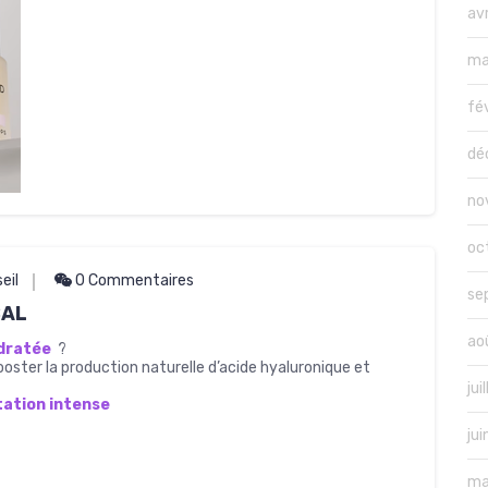
av
ma
fé
dé
no
oc
eil
0 Commentaires
se
BAL
ao
dratée
?
ooster la production naturelle d’acide hyaluronique et
jui
tation intense
ju
ma