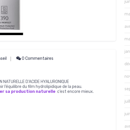
ju
ma
av
ma
ja
seil
0 Commentaires
dé
no
N NATURELLE D’ACIDE HYALURONIQUE
 l’équilibre du film hydrolipidique de la peau.
se
er sa production naturelle
c’est encore mieux.
jui
ju
av