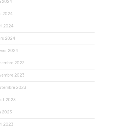
in 2024
i 2024
ril 2024
rs 2024
nvier 2024
cembre 2023
vembre 2023
ptembre 2023
llet 2023
in 2023
ril 2023