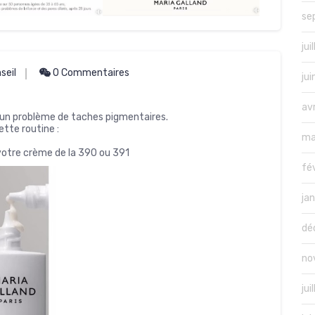
se
jui
seil
0 Commentaires
ju
av
 un problème de taches pigmentaires.
ette routine :
ma
votre crème de la 390 ou 391
fé
ja
dé
no
jui