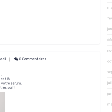
ma
fé
ja
dé
no
seil
0 Commentaires
oc
se
s
.
 est là.
jui
 votre sérum.
rès soif !
ju
ma