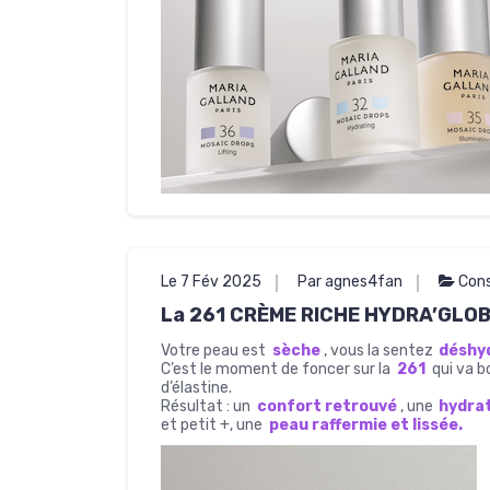
Le 7 Fév 2025
Par agnes4fan
Cons
La 261 CRÈME RICHE HYDRA’GLO
Votre peau est
sèche
, vous la sentez
déshy
C’est le moment de foncer sur la
261
qui va b
d’élastine.
Résultat : un
confort retrouvé
, une
hydra
et petit +, une
peau raffermie et lissée.