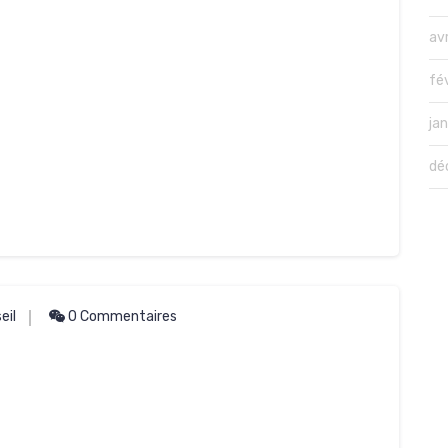
avr
fé
ja
dé
eil
0 Commentaires