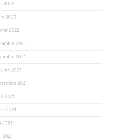
ril 2022
rs 2022
vrier 2022
cembre 2021
vembre 2021
tobre 2021
ptembre 2021
ût 2021
llet 2021
in 2021
i 2021