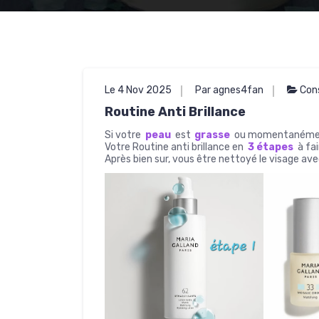
Le 4 Nov 2025
Par agnes4fan
Cons
Routine Anti Brillance
Si votre
peau
est
grasse
ou momentanément 
Votre Routine anti brillance en
3 étapes
à fa
Après bien sur, vous être nettoyé le visage av