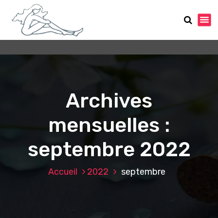
A
l
l
e
r
a
u
c
o
Archives
n
t
mensuelles :
e
n
septembre 2022
u
Accueil
2022
septembre