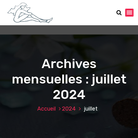
A
l
l
e
r
a
u
c
o
Archives
n
t
mensuelles : juillet
e
n
2024
u
Accueil
2024
juillet