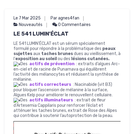
Le 7 Mar 2025
Par agnes4fan
Nouveautés
0 Commentaires
LE 541 LUMIN’ÉCLAT
LE 541 LUMIN’ÉCLAT est un sérum spécialement
formulé pour répondre à la problématique des
peaux
sujettes
aux
taches brunes
dues au vieillissement, à
l’
exposition au soleil
ou des
lésions cutanées.
Des
actifs de prévention
: extraits d’algues Arc-
en-ciel et de racine de Punarnava qui équilibrent
l’activité des mélanocytes et réduisent la synthèse de
mélanine.
Des
actifs correcteurs
: Niacinabide (vit B3)
pour bloquer l’ascension de mélanine à la surface,
Algues Kelp pour améliorer le renouvellent cellulaire.
Des
actifs illuminateurs
: extrait de fleur
d’Artesemia Cappilaris pour renforcer l’éclat et
atténuer les taches brunes, extrait de Rose des Alpes
qui contribue à soutenir l’autoprotection de la peau.