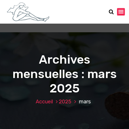
A
l
l
e
r
a
u
c
o
Archives
n
t
mensuelles : mars
e
n
2025
u
Accueil
2025
mars