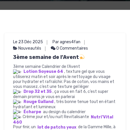
Le 23 Déc 2025
Par agnes4fan
Nouveautés
0 Commentaires
3ème semaine de l’Avent
3ème semaine Calendrier de l’Avent
Lotion Soyeuse 64
, texture gel que vous
utiliserez matin et soir après le nettoyage du visage
pour hydrater et rafraîchir. Pas de coton, vos mains et
vous massez, c’est une texture gel léger
Drop 32 et 35
, ça vous en fait 6, c’est super
demain promis je vous en parlerai
Rouge Galland
, très bonne tenue tout en étant
hydratant et lumineux
Écharpe
au design du calendrier
Crème jour et/ou nuit Revitalisante
Nutri’Vital
460
Pour finir, un
lot de patchs yeux
de la Gamme Mille, à