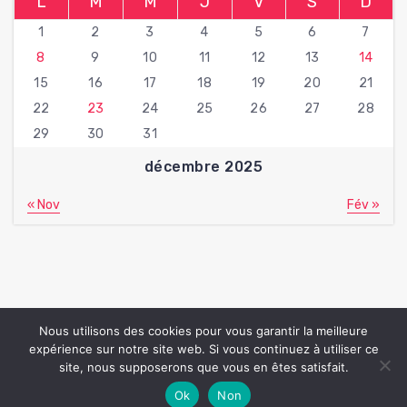
L
M
M
J
V
S
D
1
2
3
4
5
6
7
8
9
10
11
12
13
14
15
16
17
18
19
20
21
22
23
24
25
26
27
28
29
30
31
décembre 2025
« Nov
Fév »
Nous utilisons des cookies pour vous garantir la meilleure
expérience sur notre site web. Si vous continuez à utiliser ce
Copyright © 2026 Fan Beaute | Powered by
Hantus thème
site, nous supposerons que vous en êtes satisfait.
WordPress
Ok
Non