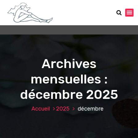
A
l
l
e
r
a
u
c
o
Archives
n
t
mensuelles :
e
n
décembre 2025
u
Accueil
2025
décembre