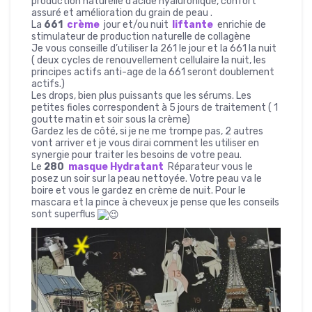
production naturelle d’acide hyaluronique, confort
assuré et amélioration du grain de peau .
La
661
crème
jour et/ou nuit
liftante
enrichie de
stimulateur de production naturelle de collagène
Je vous conseille d’utiliser la 261 le jour et la 661 la nuit
( deux cycles de renouvellement cellulaire la nuit, les
principes actifs anti-age de la 661 seront doublement
actifs.)
Les drops, bien plus puissants que les sérums. Les
petites fioles correspondent à 5 jours de traitement ( 1
goutte matin et soir sous la crème)
Gardez les de côté, si je ne me trompe pas, 2 autres
vont arriver et je vous dirai comment les utiliser en
synergie pour traiter les besoins de votre peau.
Le
280
masque Hydratant
Réparateur vous le
posez un soir sur la peau nettoyée. Votre peau va le
boire et vous le gardez en crème de nuit. Pour le
mascara et la pince à cheveux je pense que les conseils
sont superflus