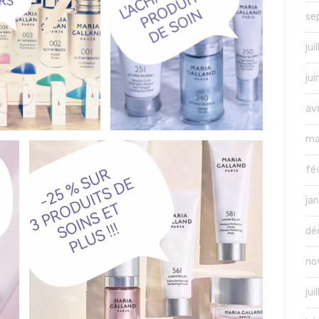
se
jui
ju
av
ma
fé
ja
dé
no
jui