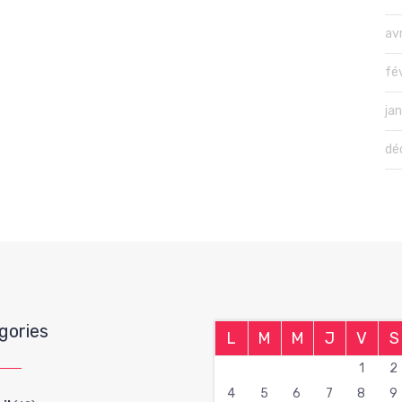
avr
fé
ja
dé
gories
L
M
M
J
V
S
1
2
4
5
6
7
8
9