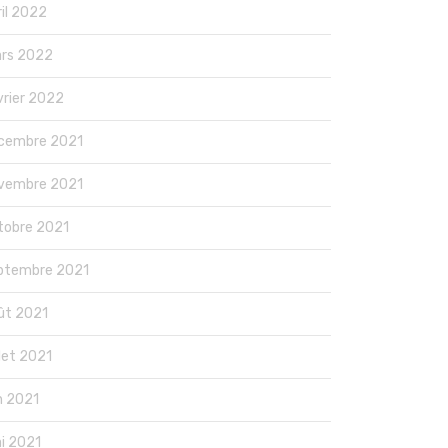
ril 2022
rs 2022
vrier 2022
cembre 2021
vembre 2021
tobre 2021
ptembre 2021
ût 2021
llet 2021
in 2021
i 2021