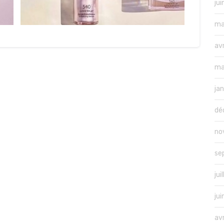
ju
ma
av
ma
ja
dé
no
se
jui
ju
av