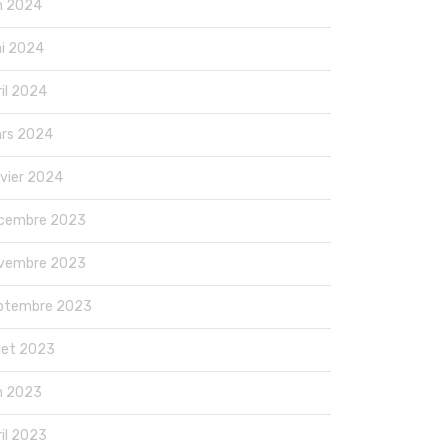
in 2024
i 2024
ril 2024
rs 2024
nvier 2024
cembre 2023
vembre 2023
ptembre 2023
llet 2023
in 2023
ril 2023