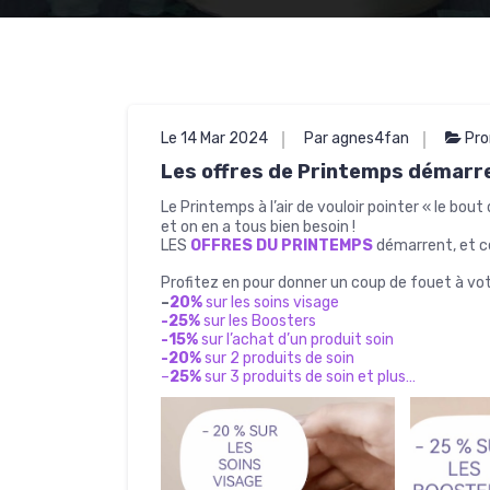
Le 14 Mar 2024
Par agnes4fan
Pro
Les offres de Printemps démarre
Le Printemps à l’air de vouloir pointer « le bou
et on en a tous bien besoin !
LES
OFFRES DU PRINTEMPS
démarrent, et 
Profitez en pour donner un coup de fouet à vo
–
20%
sur les soins visage
-25%
sur les Boosters
-15%
sur l’achat d’un produit soin
-20%
sur 2 produits de soin
–
25%
sur 3 produits de soin et plus…