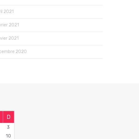
il 2021
vrier 2021
nvier 2021
cembre 2020
D
3
10