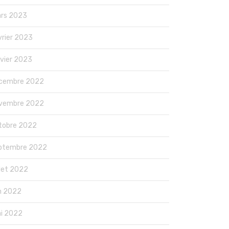
rs 2023
vrier 2023
nvier 2023
cembre 2022
vembre 2022
tobre 2022
ptembre 2022
llet 2022
in 2022
i 2022