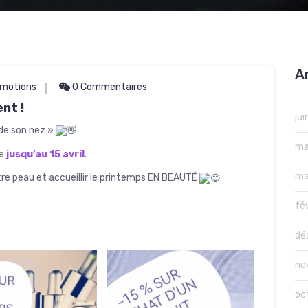
A
motions
0 Commentaires
nt !
ju
t de son nez »
ma
ce
jusqu’au 15 avril
.
ma
tre peau et accueillir le printemps EN BEAUTÉ
fé
dé
no
oc