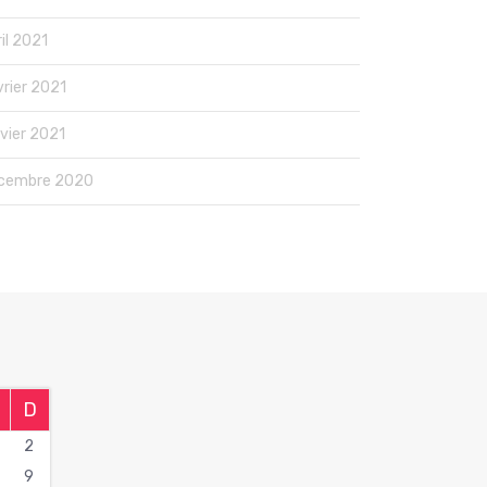
il 2021
vrier 2021
nvier 2021
cembre 2020
D
2
9