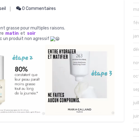
eil
0 Commentaires
ma
fé
grasse pour multiples raisons.
ire
matin
et
soir
ja
ec un produit non agressif
dé
no
oc
se
jui
ju
ma