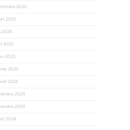
ptembre 2025
llet 2025
in 2025
ril 2025
rs 2025
vrier 2025
nvier 2025
cembre 2024
vembre 2024
llet 2024