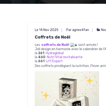
Le 14 Nov 2025
Par agnes4fan
No
Coffrets de Noël
Les
coffrets de Noël
sont arrivés !
Joli design en harmonie avec le calendrier de 
la
261
Hydraglobal
la
460
Nutri’Vital revitalisante
la
661
Lift’Expert
Des coffrets privilégiant la nutrition, l’hiver arr