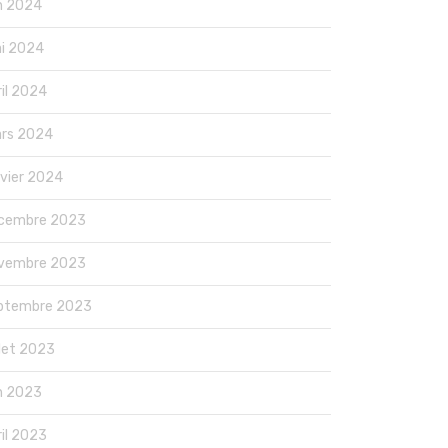
in 2024
i 2024
ril 2024
rs 2024
nvier 2024
cembre 2023
vembre 2023
ptembre 2023
llet 2023
in 2023
ril 2023