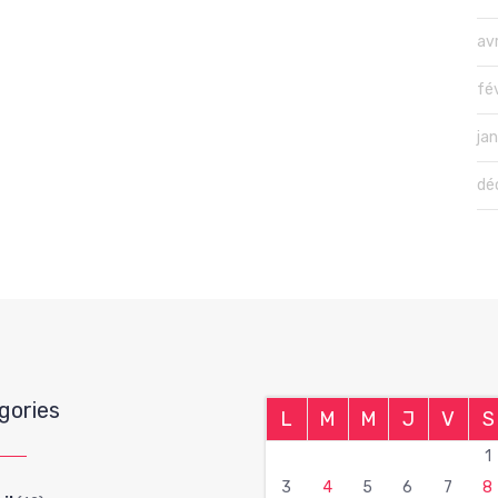
avr
fé
ja
dé
gories
L
M
M
J
V
S
1
3
4
5
6
7
8