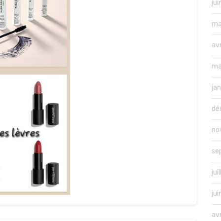
ju
ma
av
ma
ja
dé
no
se
jui
ju
av