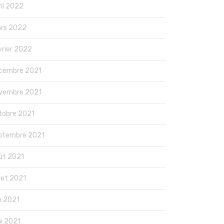
ril 2022
rs 2022
vrier 2022
cembre 2021
vembre 2021
tobre 2021
ptembre 2021
ût 2021
llet 2021
in 2021
i 2021