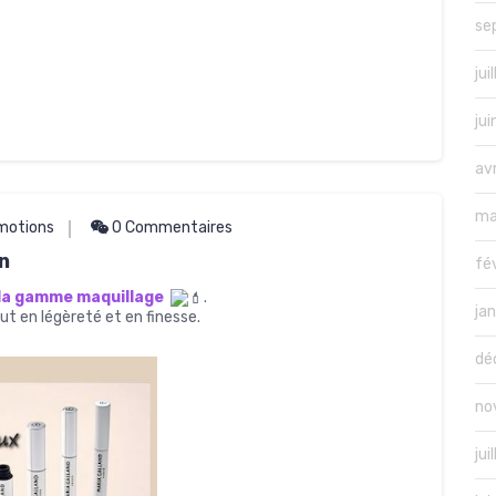
se
jui
ju
av
ma
motions
0 Commentaires
n
fé
 la gamme maquillage
.
ja
t en légèreté et en finesse.
dé
no
jui