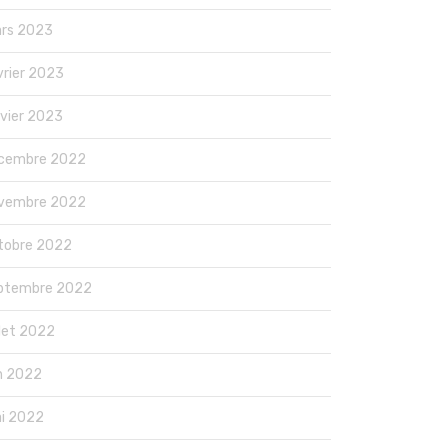
rs 2023
vrier 2023
nvier 2023
cembre 2022
vembre 2022
tobre 2022
ptembre 2022
llet 2022
in 2022
i 2022