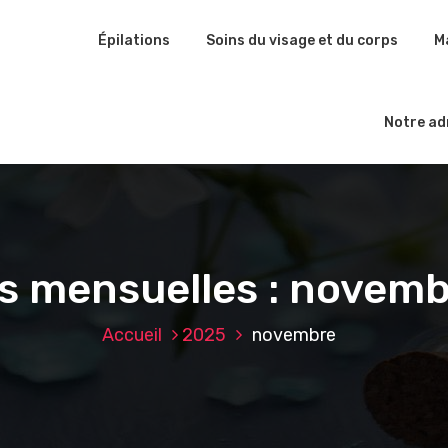
Épilations
Soins du visage et du corps
M
Notre ad
s mensuelles : novem
Accueil
2025
novembre