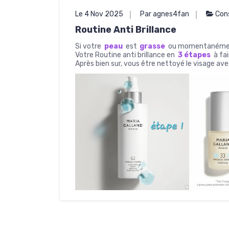
Le 4 Nov 2025
Par agnes4fan
Cons
Routine Anti Brillance
Si votre
peau
est
grasse
ou momentanément 
Votre Routine anti brillance en
3 étapes
à fa
Après bien sur, vous être nettoyé le visage av