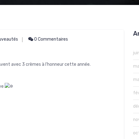
A
uveautés
0 Commentaires
ju
l’Avent avec 3 crèmes à l’honneur cette année.
ma
ma
ive
fé
dé
no
oc