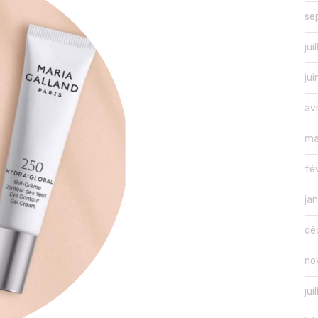
se
jui
ju
av
ma
fé
ja
dé
no
jui