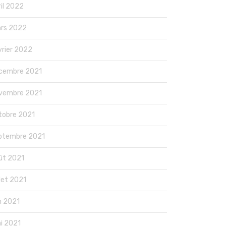
ril 2022
rs 2022
vrier 2022
cembre 2021
vembre 2021
tobre 2021
ptembre 2021
ût 2021
llet 2021
in 2021
i 2021