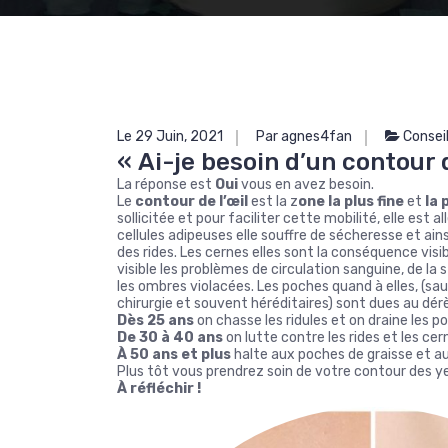
Le 29 Juin, 2021
Par agnes4fan
Consei
« Ai-je besoin d’un contour d
La réponse est
Oui
vous en avez besoin.
Le
contour de l’œil
est la z
one la plus fine
et
la 
sollicitée et pour faciliter cette mobilité, elle est
cellules adipeuses elle souffre de sécheresse et ainsi
des rides. Les cernes elles sont la conséquence visi
visible les problèmes de circulation sanguine, de l
les ombres violacées. Les poches quand à elles, (sauf
chirurgie et souvent héréditaires) sont dues au d
Dès 25 ans
on chasse les ridules et on draine les 
De 30 à 40 ans
on lutte contre les rides et les cer
À 50 ans et plus
halte aux poches de graisse et 
Plus tôt vous prendrez soin de votre contour des y
À réfléchir !