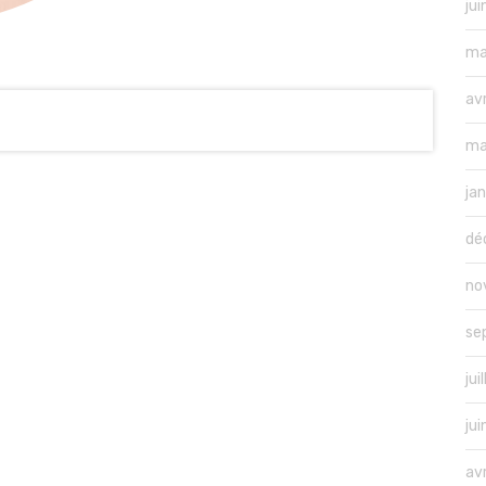
ju
ma
av
ma
ja
dé
no
se
jui
ju
av