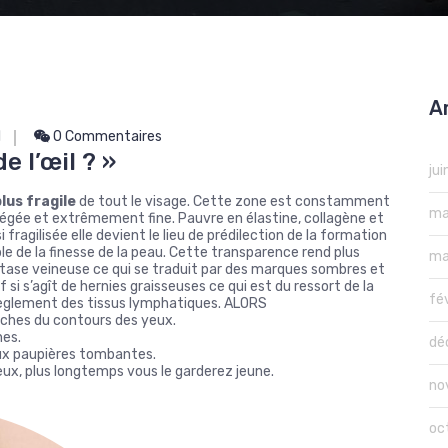
A
l
0 Commentaires
e l’œil ? »
ju
plus fragile
de tout le visage. Cette zone est constamment
ma
 allégée et extrêmement fine. Pauvre en élastine, collagène et
 fragilisée elle devient le lieu de prédilection de la formation
ble de la finesse de la peau. Cette transparence rend plus
ma
a stase veineuse ce qui se traduit par des marques sombres et
 si s’agît de hernies graisseuses ce qui est du ressort de la
fé
érèglement des tissus lymphatiques. ALORS
poches du contours des yeux.
nes.
dé
aux paupières tombantes.
eux, plus longtemps vous le garderez jeune.
no
oc