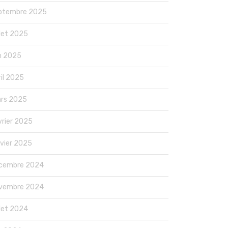
ptembre 2025
llet 2025
in 2025
ril 2025
rs 2025
vrier 2025
nvier 2025
cembre 2024
vembre 2024
llet 2024