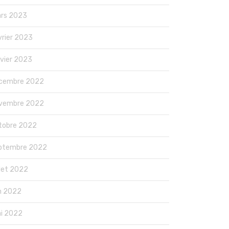
rs 2023
vrier 2023
nvier 2023
cembre 2022
vembre 2022
tobre 2022
ptembre 2022
llet 2022
in 2022
i 2022