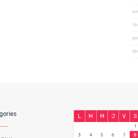
avr
fé
ja
dé
gories
L
M
M
J
V
S
1
3
4
5
6
7
8