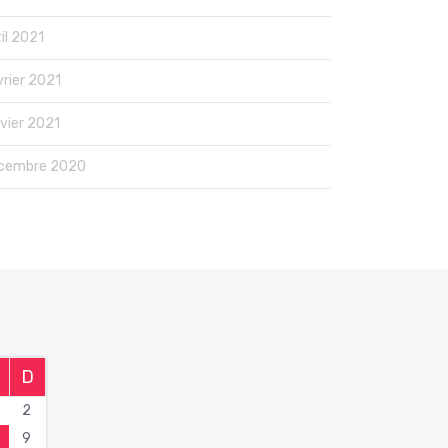
il 2021
vrier 2021
nvier 2021
cembre 2020
D
2
9