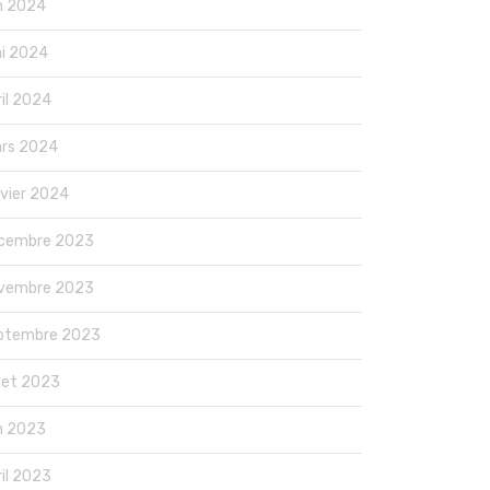
in 2024
i 2024
ril 2024
rs 2024
nvier 2024
cembre 2023
vembre 2023
ptembre 2023
llet 2023
in 2023
ril 2023