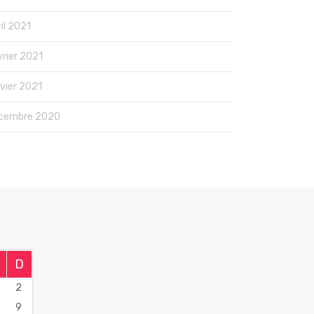
il 2021
vrier 2021
nvier 2021
cembre 2020
D
2
9