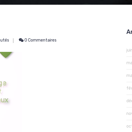
A
utés
0 Commentaires
ju
ma
ma
fé
dé
no
oc