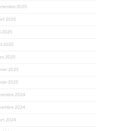
ptembre 2025
llet 2025
in 2025
ril 2025
rs 2025
vrier 2025
nvier 2025
cembre 2024
vembre 2024
llet 2024