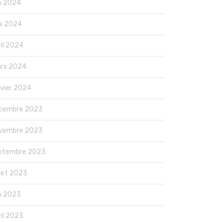
in 2024
i 2024
ril 2024
rs 2024
nvier 2024
cembre 2023
vembre 2023
ptembre 2023
llet 2023
in 2023
ril 2023