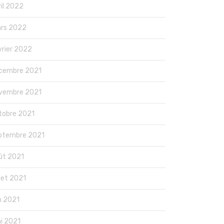
ril 2022
rs 2022
vrier 2022
cembre 2021
vembre 2021
tobre 2021
ptembre 2021
ût 2021
llet 2021
in 2021
i 2021