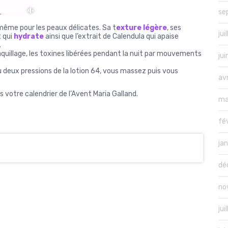
se
même pour les peaux délicates. Sa t
exture légère
, ses
jui
t qui
hydrate
ainsi que l’extrait de Calendula qui apaise
.
quillage, les toxines libérées pendant la nuit par mouvements
ju
 deux pressions de la lotion 64, vous massez puis vous
av
votre calendrier de l’Avent Maria Galland.
ma
fé
ja
dé
no
jui