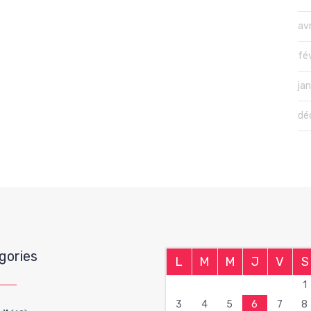
avr
fé
ja
dé
gories
L
M
M
J
V
S
1
3
4
5
6
7
8