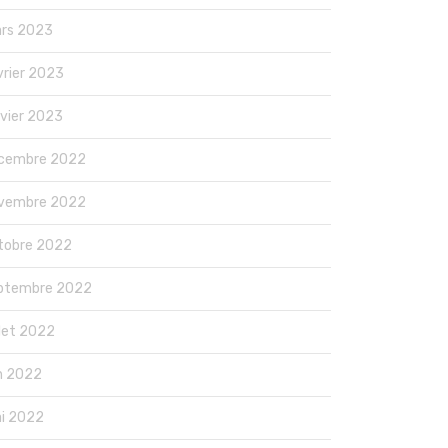
rs 2023
vrier 2023
nvier 2023
cembre 2022
vembre 2022
tobre 2022
ptembre 2022
llet 2022
in 2022
i 2022