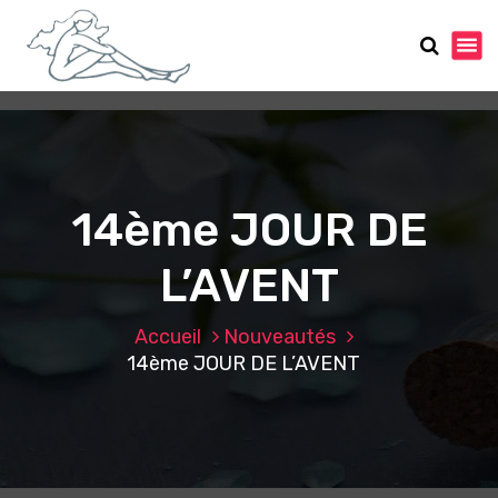
A
l
l
e
r
a
u
c
o
14ème JOUR DE
n
t
L’AVENT
e
n
u
Accueil
Nouveautés
14ème JOUR DE L’AVENT