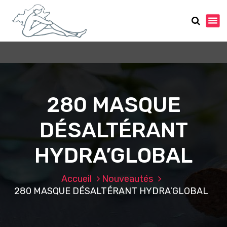
A
l
l
e
r
a
u
c
o
280 MASQUE
n
t
DÉSALTÉRANT
e
n
HYDRA’GLOBAL
u
Accueil
Nouveautés
280 MASQUE DÉSALTÉRANT HYDRA’GLOBAL