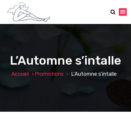
A
l
l
e
r
a
u
c
o
L’Automne s’intalle
n
t
Accueil
Promotions
L’Automne s’intalle
e
n
u