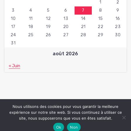
1
2
3
4
5
6
7
8
9
10
11
12
13
14
15
16
17
18
19
20
21
22
23
24
25
26
27
28
29
30
31
août 2026
« Juin
Nous utilisons des cookies pour vous garantir la meilleure
expérience sur notre site web. Si vous continuez à utiliser ce
Copyright © 2026 Fan Beaute | Powered by
Hantus thème
site, nous supposerons que vous en êtes satisfait.
WordPress
Ok
Non